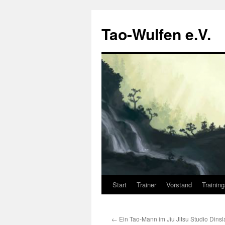
Zum
Inhalt
Tao-Wulfen e.V.
springen
Start
Trainer
Vorstand
Trainin
←
Ein Tao-Mann im Jiu Jitsu Studio Dins