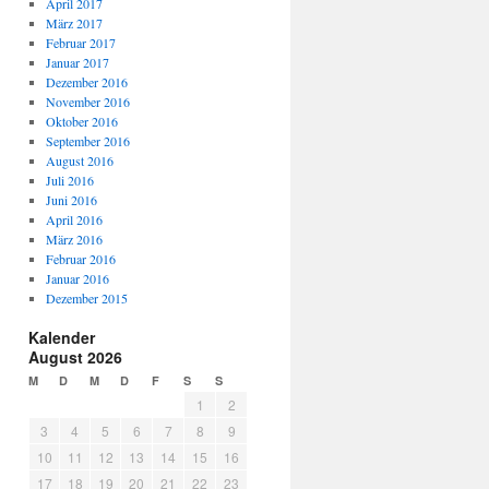
April 2017
März 2017
Februar 2017
Januar 2017
Dezember 2016
November 2016
Oktober 2016
September 2016
August 2016
Juli 2016
Juni 2016
April 2016
März 2016
Februar 2016
Januar 2016
Dezember 2015
Kalender
August 2026
M
D
M
D
F
S
S
1
2
3
4
5
6
7
8
9
10
11
12
13
14
15
16
17
18
19
20
21
22
23