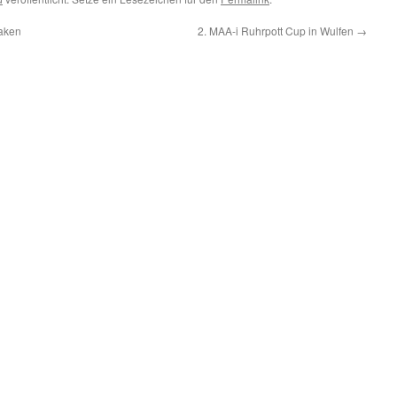
laken
2. MAA-i Ruhrpott Cup in Wulfen
→