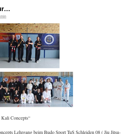
our…
dmin
 Kali Concepts“
oncepts Lehrgang beim Budo Sport TuS Schleiden 08 ( Jiu Jitsu-