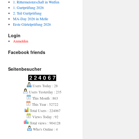
1. Rittermeisterschaft in Wulfen
1. Gurtprüfung 2026
2. Teil Gurtprüfung
MA-Day 2026 in Melle
Erste Gürtelprüfung 2026
Login
Anmelden
Facebook friends
Seitenbesucher
Users Today : 28
Users Yesterday : 235
This Month : 863
This Year : 52722
Total Users : 224067
Views Today : 92
Total views : 904128
Who's Online : 4