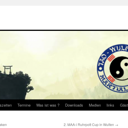
gszeiten
Termine
Was ist was ?
Downloads
Medien
links
Gäst
laken
2. MAA-i Ruhrpott Cup in Wulfen
→