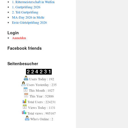
1. Rittermeisterschaft in Wulfen
1. Gurtprüfung 2026
2. Teil Gurtprüfung
MA-Day 2026 in Melle
Erste Gürtelprüfung 2026
Login
Anmelden
Facebook friends
Seitenbesucher
Users Today : 192
Users Yesterday : 235
This Month : 1027
This Year : 52886
Total Users : 224231
Views Today : 1131
Total views : 905167
Who's Online : 2