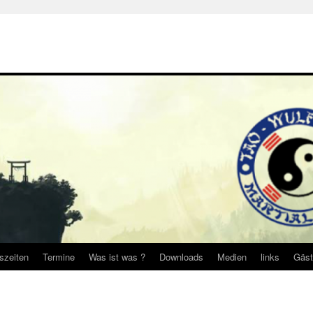
gszeiten
Termine
Was ist was ?
Downloads
Medien
links
Gäst