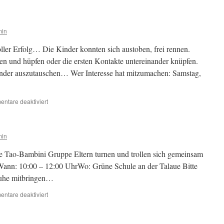
2019
in
Duisburg
min
ler Erfolg… Die Kinder konnten sich austoben, frei rennen.
n und hüpfen oder die ersten Kontakte untereinander knüpfen.
nander auszutauschen… Wer Interesse hat mitzumachen: Samstag,
für
ntare deaktiviert
Bambini-
Turngruppe
min
e Tao-Bambini Gruppe Eltern turnen und trollen sich gemeinsam
 Wann: 10:00 – 12:00 UhrWo: Grüne Schule an der Talaue Bitte
huhe mitbringen…
für
ntare deaktiviert