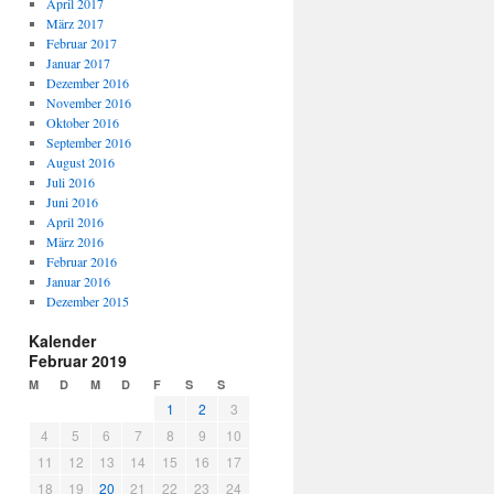
April 2017
März 2017
Februar 2017
Januar 2017
Dezember 2016
November 2016
Oktober 2016
September 2016
August 2016
Juli 2016
Juni 2016
April 2016
März 2016
Februar 2016
Januar 2016
Dezember 2015
Kalender
Februar 2019
M
D
M
D
F
S
S
1
2
3
4
5
6
7
8
9
10
11
12
13
14
15
16
17
18
19
20
21
22
23
24