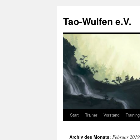
Zum
Inhalt
Tao-Wulfen e.V.
springen
Start
Trainer
Vorstand
Trainin
Februar 2019
Archiv des Monats: