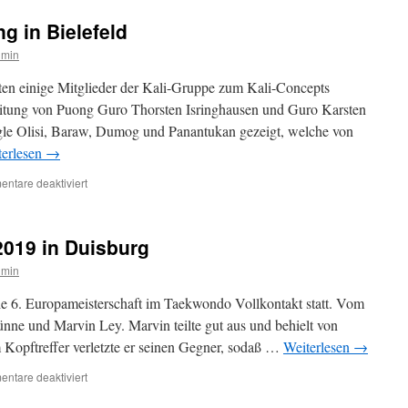
g in Bielefeld
dmin
ten einige Mitglieder der Kali-Gruppe zum Kali-Concepts
eitung von Puong Guro Thorsten Isringhausen und Guro Karsten
e Olisi, Baraw, Dumog und Panantukan gezeigt, welche von
terlesen
→
für
ntare deaktiviert
Kali-
Concepts
Lehrgang
2019 in Duisburg
in
Bielefeld
dmin
e 6. Europameisterschaft im Taekwondo Vollkontakt statt. Vom
ünne und Marvin Ley. Marvin teilte gut aus und behielt von
 Kopftreffer verletzte er seinen Gegner, sodaß …
Weiterlesen
→
für
ntare deaktiviert
Europameisterschaft