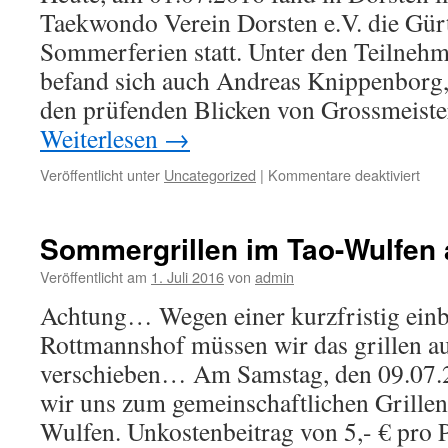
Taekwondo Verein Dorsten e.V. die Gür
Sommerferien statt. Unter den Teilneh
befand sich auch Andreas Knippenborg,
den prüfenden Blicken von Grossmeist
Weiterlesen
→
für
Veröffentlicht unter
Uncategorized
|
Kommentare deaktiviert
4.
DAN
für
Sommergrillen im Tao-Wulfen 
And
Kni
Veröffentlicht am
1. Juli 2016
von
admin
Achtung… Wegen einer kurzfristig einb
Rottmannshof müssen wir das grillen a
verschieben… Am Samstag, den 09.07.2
wir uns zum gemeinschaftlichen Grille
Wulfen. Unkostenbeitrag von 5,- € pro 