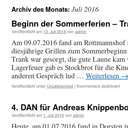
Juli 2016
Archiv des Monats:
Beginn der Sommerferien – T
Veröffentlicht am
13. Juli 2016
von
admin
Am 09.07.2016 fand am Rottmannshof 
diesjährige Grillen zum Sommerbeginn s
Trank war gesorgt, die gute Laune kam 
Lagerfeuer gab es Stockbrot für die Ki
anderen Gespräch lud …
Weiterlesen
für
Veröffentlicht unter
Uncategorized
|
Kommentare deaktiviert
Beg
der
Som
4. DAN für Andreas Knippenb
–
Trai
Veröffentlicht am
1. Juli 2016
von
admin
Heute, am 01.07.2016 fand in Dorsten