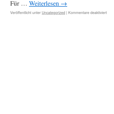
Für …
Weiterlesen
→
für
Veröffentlicht unter
Uncategorized
|
Kommentare deaktiviert
Somm
im
Tao-
Wul
am
08.0